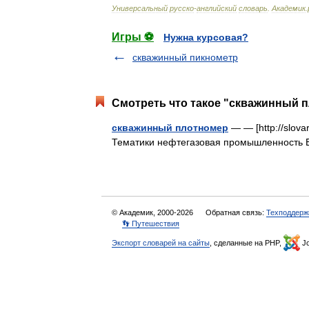
Универсальный
русско
-
английский
словарь
.
Академик
.
Игры ⚽
Нужна курсовая?
скважинный пикнометр
Смотреть что такое "скважинный п
скважинный плотномер
— — [http://slovar
Тематики нефтегазовая промышленность 
© Академик, 2000-2026
Обратная связь:
Техподдерж
👣 Путешествия
Экспорт словарей на сайты
, сделанные на PHP,
Jo