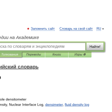
Запомнить сайт
Словарь на свой сайт
RU
едии на Академике
Найти!
Толкования
Переводы
Книги
Игры ⚽
ийский словарь
р
ole
densitometer
nsity
,
Nuclear
Interface
Log
,
densimeter
,
fluid
density
log