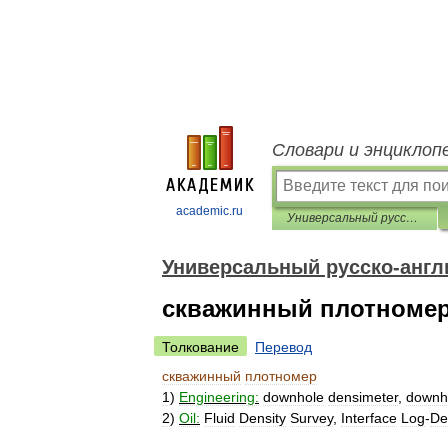
Словари и энциклоп
academic.ru
Универсальный русско-английский словарь
Универсальный русско-англ
скважинный плотноме
Толкование
Перевод
скважинный
плотномер
1
)
Engineering:
downhole
densimeter
,
downh
2
)
Oil:
Fluid
Density
Survey
,
Interface
Log
-
De