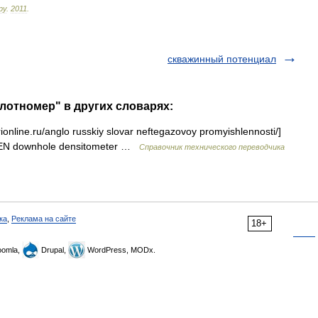
ру
.
2011
.
скважинный потенциал
лотномер" в других словарях:
ionline.ru/anglo russkiy slovar neftegazovoy promyishlennosti/]
EN downhole densitometer …
Справочник технического переводчика
ка
,
Реклама на сайте
18+
omla,
Drupal,
WordPress, MODx.